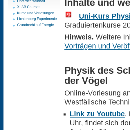
Inhalte und we
Unterrichtseinheit
XLAB Courses
Kurse und Vorlesungen
Uni-Kurs Physi
Lichtenberg Experimente
Graduiertenkurse 20
Grundrecht auf Energie
Hinweis.
Weitere Inh
Vorträgen und Veröf
Physik des Sc
der Vögel
Online-Vorlesung a
Westfälische Techn
Link zu Youtube
.
Uhr, findet sich do