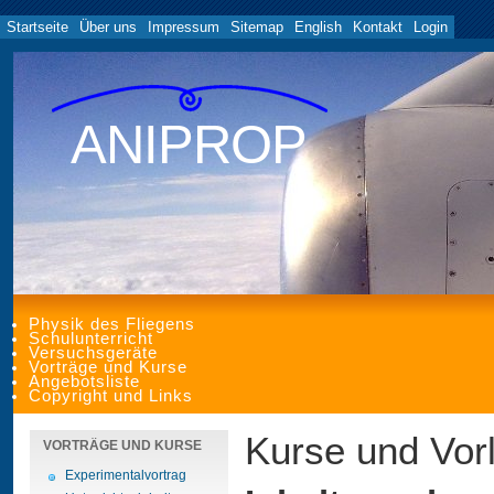
Startseite
Über uns
Impressum
Sitemap
English
Kontakt
Login
ANIPROP
Physik des Fliegens
Schulunterricht
Versuchsgeräte
Vorträge und Kurse
Angebotsliste
Copyright und Links
Kurse und Vor
VORTRÄGE UND KURSE
Experimentalvortrag