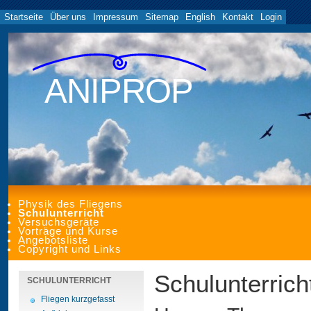
Startseite
Über uns
Impressum
Sitemap
English
Kontakt
Login
ANIPROP
Physik des Fliegens
Schulunterricht
Versuchsgeräte
Vorträge und Kurse
Angebotsliste
Copyright und Links
Schulunterrich
SCHULUNTERRICHT
Fliegen kurzgefasst